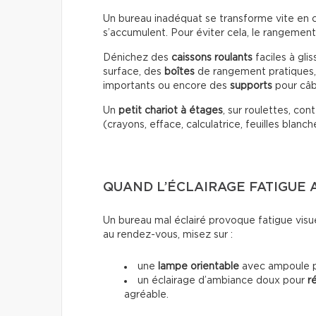
Un bureau inadéquat se transforme vite en c
s’accumulent. Pour éviter cela, le rangement
Dénichez des
caissons roulants
faciles à gli
surface, des
boîtes
de rangement pratiques
importants ou encore des
supports
pour câb
Un
petit chariot à étages
, sur roulettes, co
(crayons, efface, calculatrice, feuilles blanch
QUAND L’ÉCLAIRAGE FATIGUE A
Un bureau mal éclairé provoque fatigue visuel
au rendez-vous, misez sur :
une
lampe orientable
avec ampoule pr
un éclairage d’ambiance doux pour
r
agréable.