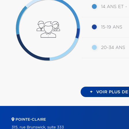
14 ANS ET -
15-19 ANS
20-34 ANS
+
VOIR PLUS DE
POINTE-CLAIRE
315, rue Brunswick, suite 333