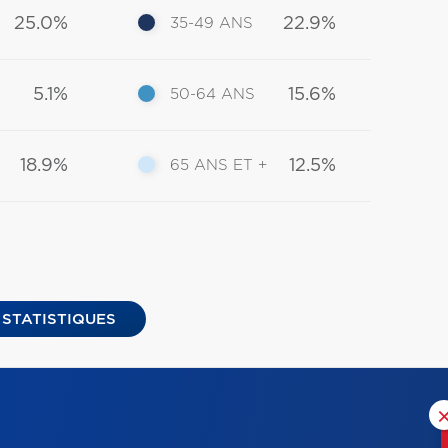
25.0%
22.9%
35-49 ANS
5.1%
15.6%
50-64 ANS
18.9%
12.5%
65 ANS ET +
 STATISTIQUES